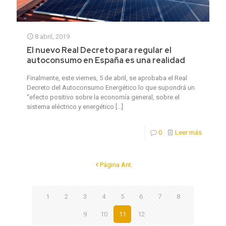
8 abril, 2019
El nuevo Real Decreto para regular el
autoconsumo en España es una realidad
Finalmente, este viernes, 5 de abril, se aprobaba el Real
Decreto del Autoconsumo Energético lo que supondrá un
“efecto positivo sobre la economía general, sobre el
sistema eléctrico y energético
[…]
0
Leer más
Página Ant.
1
2
3
4
5
6
7
8
9
10
11
12