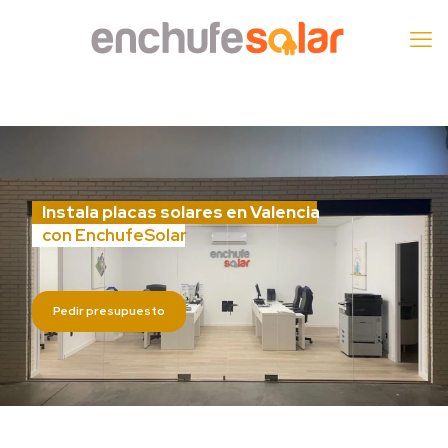
Instala placas solares en Valencia
con EnchufeSolar
Pedir presupuesto