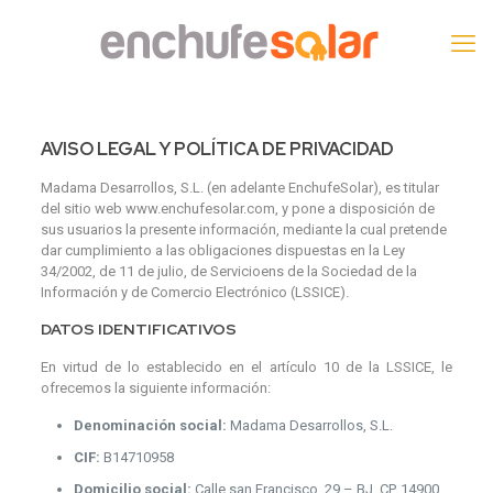
AVISO LEGAL Y POLÍTICA DE PRIVACIDAD
Madama Desarrollos, S.L. (en adelante EnchufeSolar), es titular
del sitio web www.enchufesolar.com, y pone a disposición de
sus usuarios la presente información, mediante la cual pretende
dar cumplimiento a las obligaciones dispuestas en la Ley
34/2002, de 11 de julio, de Servicioens de la Sociedad de la
Información y de Comercio Electrónico (LSSICE).
DATOS IDENTIFICATIVOS
En virtud de lo establecido en el artículo 10 de la LSSICE, le
ofrecemos la siguiente información:
Denominación social:
Madama Desarrollos, S.L.
CIF:
B14710958
Domicilio social:
Calle san Francisco, 29 – BJ, CP. 14900,