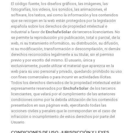
El código fuente, los diseños gráficos, las imágenes, las
fotografías, los videos, los sonidos, las animaciones, el
software, los textos, así como la información y los contenidos
que se recogen en la web están protegidos por la legislación
española sobre los derechos de propiedad intelectual e
industrial a favor de
EnchufeSolar
de terceros licenciantes. No
se permite la reproducción y/o publicación, total o parcial, de la
web, ni su tratamiento informático, su distribución, su difusión,
ni su modificación, transformación o descompilación, ni demás
derechos reconocidos legalmente a su titular, sin el permiso
previo y por escrito del mismo. El usuario, única y
exclusivamente, puede utilizar el material que aparezca en la
web para su uso personal y privado, quedando prohibido su uso
con fines comerciales o para incurrir en actividades ilícitas.
Todos los derechos derivados de la propiedad intelectual están
expresamente reservados por
EnchufeSolar
de los terceros
licenciantes, que velará por el cumplimiento de las anteriores
condiciones como por la debida utilización de los contenidos
presentados en sus páginas web, ejercitando todas las
acciones civiles y penales que le correspondan en el caso de
infracción o incumplimiento de estos derechos por parte del
Usuario.
CONDICIONES DE USO. JURISDICCIÓN Y LEYES