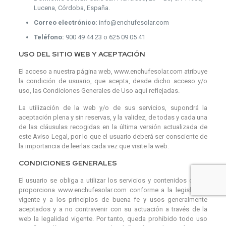
Lucena, Córdoba, España.
Correo electrónico:
info@enchufesolar.com
Teléfono:
900 49 44 23 o 625 09 05 41
USO DEL SITIO WEB Y ACEPTACIÓN
El acceso a nuestra página web, www.enchufesolar.com atribuye
la condición de usuario, que acepta, desde dicho acceso y/o
uso, las Condiciones Generales de Uso aquí reflejadas.
La utilización de la web y/o de sus servicios, supondrá la
aceptación plena y sin reservas, y la validez, de todas y cada una
de las cláusulas recogidas en la última versión actualizada de
este Aviso Legal, por lo que el usuario deberá ser consciente de
la importancia de leerlas cada vez que visite la web.
CONDICIONES GENERALES
El usuario se obliga a utilizar los servicios y contenidos que le
proporciona www.enchufesolar.com conforme a la legislación
vigente y a los principios de buena fe y usos generalmente
aceptados y a no contravenir con su actuación a través de la
web la legalidad vigente. Por tanto, queda prohibido todo uso