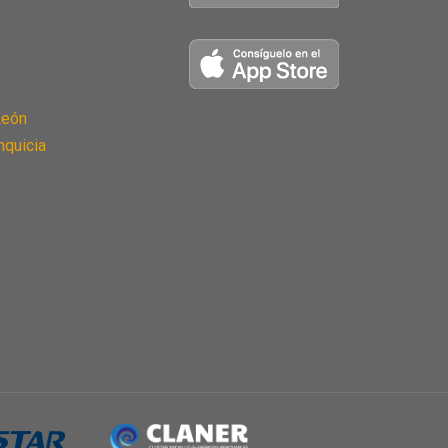
León
nquicia