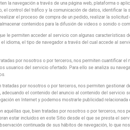
en la navegación a través de una página web, plataforma o aplica
 el control del tráfico y la comunicación de datos, identificar la
ealizar el proceso de compra de un pedido, realizar la solicitud d
almacenar contenidos para la difusión de videos o sonido o comp
ue le permiten acceder al servicio con algunas características d
o, el idioma, el tipo de navegador a través del cual accede al ser
atadas por nosotros o por terceros, nos permiten cuantificar el 
 los usuarios del servicio ofertado. Para ello se analiza su naveg
os.
 tratadas por nosotros o por terceros, nos permiten gestionar de
, adecuando el contenido del anuncio al contenido del servicio so
gación en Internet y podemos mostrarle publicidad relacionada c
n aquéllas que, bien tratadas por nosotros o por terceros, nos p
ieran estar incluidos en este Sitio desde el que se presta el ser
servación continuada de sus hábitos de navegación, lo que nos p