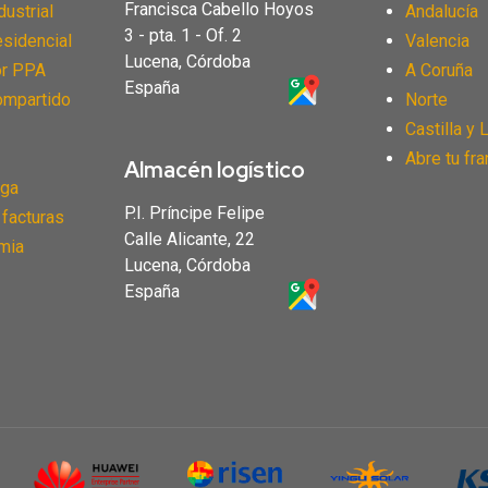
Francisca Cabello Hoyos
ustrial
Andalucía
3 - pta. 1 - Of. 2
sidencial
Valencia
Lucena, Córdoba
or PPA
A Coruña
España
mpartido
Norte
Castilla y 
Abre tu fra
Almacén logístico
rga
P.I. Príncipe Felipe
 facturas
Calle Alicante, 22
mia
Lucena, Córdoba
España