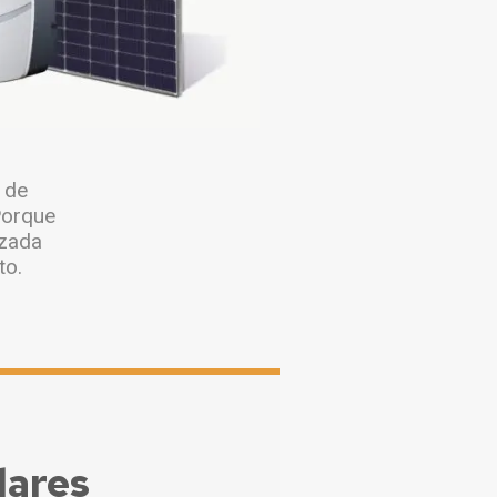
 de
Con
Porque
izada
to.
lares