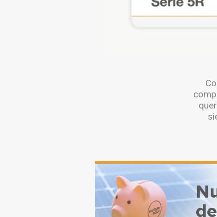
ema
Co
compo
quer
 la
si
Nu
de