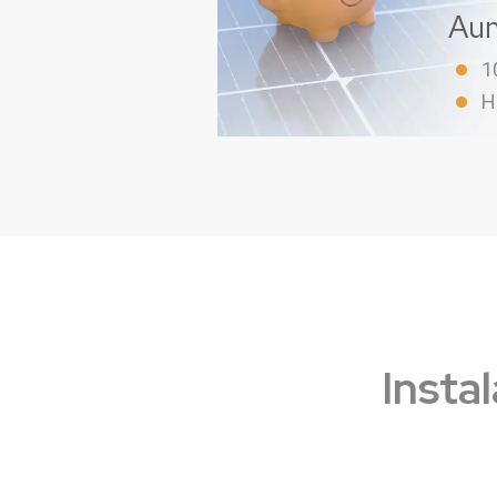
Aum
1
H
Instal