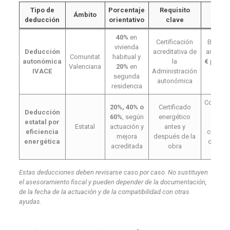
Tipo de
Porcentaje
Requisito
Aspec
Ámbito
deducción
orientativo
clave
revi
40%
en
Certificación
Base m
vivienda
Deducción
acreditativa de
anual d
Comunitat
habitual y
autonómica
la
€
por pr
Valenciana
20%
en
IVACE
Administración
vivie
segunda
autonómica
ejerc
residencia
Compati
20%, 40% o
Certificado
Deducción
con o
60%
, según
energético
estatal por
ayud
Estatal
actuación y
antes y
eficiencia
cumpli
mejora
después de la
energética
de requ
acreditada
obra
fisc
Estas deducciones deben revisarse caso por caso. No sustituyen
el asesoramiento fiscal y pueden depender de la documentación,
de la fecha de la actuación y de la compatibilidad con otras
ayudas.