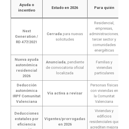
¿I
Ayuda o
Estado en 2026
Para quién
pl
incentivo
sol
Residencial,
empresas,
Next
Cerrada
para nuevas
administraciones,
Generation /
solicitudes
tercer sector y
RD 477/2021
comunidades
energéticas
Nueva ayuda
Anunciada
, pendiente
Familias y
autonómica
de convocatoria oficial
viviendas
Pre
residencial
localizada
particulares
2026
Deducción
Personas físicas
autonómica
con viviendas en
Vía activa a revisar
IRPF Comunitat
la Comunitat
Valenciana
Valenciana
Viviendas y
Deducciones
edificios
estatales por
Vigentes/prorrogadas
P
residenciales que
eficiencia
en 2026
ap
acrediten mejora