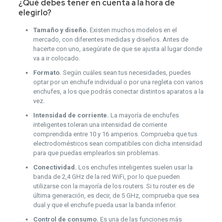
¿Qué debes tener en cuenta a la hora de
elegirlo?
Tamaño y diseño.
Existen muchos modelos en el
mercado, con diferentes medidas y diseños. Antes de
hacerte con uno, asegúrate de que se ajusta al lugar donde
va a ir colocado.
Formato.
Según cuáles sean tus necesidades, puedes
optar por un enchufe individual o por una regleta con varios
enchufes, a los que podrás conectar distintos aparatos a la
vez.
Intensidad de corriente.
La mayoría de enchufes
inteligentes toleran una intensidad de corriente
comprendida entre 10 y 16 amperios. Comprueba que tus
electrodomésticos sean compatibles con dicha intensidad
para que puedas emplearlos sin problemas.
Conectividad.
Los enchufes inteligentes suelen usar la
banda de 2,4 GHz de la red WiFi, por lo que pueden
utilizarse con la mayoría de los routers. Si tu router es de
última generación, es decir, de 5 GHz, comprueba que sea
dual y que el enchufe pueda usar la banda inferior.
Control de consumo.
Es una de las funciones más