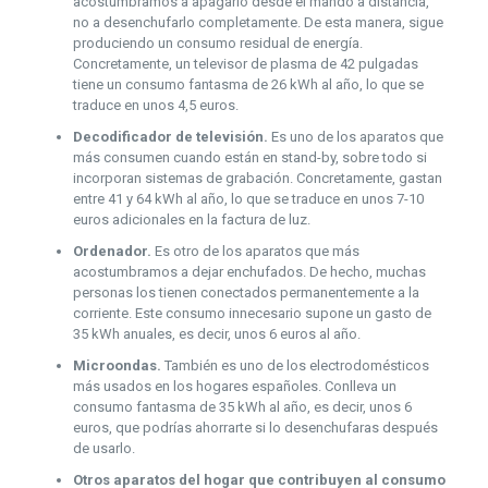
acostumbramos a apagarlo desde el mando a distancia,
no a desenchufarlo completamente. De esta manera, sigue
produciendo un consumo residual de energía.
Concretamente, un televisor de plasma de 42 pulgadas
tiene un consumo fantasma de 26 kWh al año, lo que se
traduce en unos 4,5 euros.
Decodificador de televisión.
Es uno de los aparatos que
más consumen cuando están en stand-by, sobre todo si
incorporan sistemas de grabación. Concretamente, gastan
entre 41 y 64 kWh al año, lo que se traduce en unos 7-10
euros adicionales en la factura de luz.
Ordenador.
Es otro de los aparatos que más
acostumbramos a dejar enchufados. De hecho, muchas
personas los tienen conectados permanentemente a la
corriente. Este consumo innecesario supone un gasto de
35 kWh anuales, es decir, unos 6 euros al año.
Microondas.
También es uno de los electrodomésticos
más usados en los hogares españoles. Conlleva un
consumo fantasma de 35 kWh al año, es decir, unos 6
euros, que podrías ahorrarte si lo desenchufaras después
de usarlo.
Otros aparatos del hogar que contribuyen al consumo