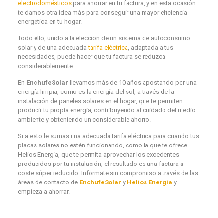
electrodomésticos
para ahorrar en tu factura, y en esta ocasión
te damos otra idea más para conseguir una mayor eficiencia
energética en tu hogar.
Todo ello, unido a la elección de un sistema de autoconsumo
solar y de una adecuada
tarifa eléctrica
, adaptada a tus
necesidades, puede hacer que tu factura se reduzca
considerablemente.
En
EnchufeSolar
llevamos más de 10 años apostando por una
energía limpia, como es la energía del sol, a través de la
instalación de paneles solares en el hogar, que te permiten
producir tu propia energía, contribuyendo al cuidado del medio
ambiente y obteniendo un considerable ahorro.
Si a esto le sumas una adecuada tarifa eléctrica para cuando tus
placas solares no estén funcionando, como la que te ofrece
Helios Energía, que te permita aprovechar los excedentes
producidos por tu instalación, el resultado es una factura a
coste súper reducido. Infórmate sin compromiso a través de las
áreas de contacto de
EnchufeSolar
y
Helios Energía
y
empieza a ahorrar.