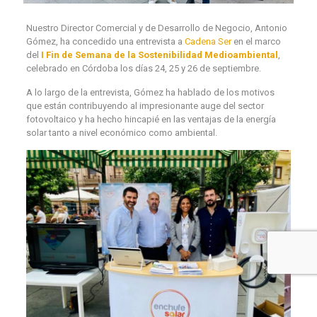
Nuestro Director Comercial y de Desarrollo de Negocio, Antonio
Gómez, ha concedido una entrevista a
Cadena Ser
en el marco
del
I Fin de Semana de la Sostenibilidad Medioambiental
,
celebrado en Córdoba los días 24, 25 y 26 de septiembre.
A lo largo de la entrevista, Gómez ha hablado de los motivos
que están contribuyendo al impresionante auge del sector
fotovoltaico y ha hecho hincapié en las ventajas de la energía
solar tanto a nivel económico como ambiental.