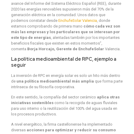
avance del Informe del Sistema Eléctrico Español (REE), durante
2020 las energías renovables supusieron más del 70% de la
generación eléctrica en la comunidad. Unos datos que
podemos constatar desde
EnchufeSolar Valencia
, donde
estamos comprobando de primera mano
cómo cada vez son
más las empresas y los particulares que se interesan por
este tipo de energías
, alentadas también por los importantes
beneficios fiscales que existen en estos momentos”,
comenta
Borja Horcajo, Gerente de EnchufeSolar
Valencia.
La política medioambiental de RPC, ejemplo a
seguir
La inversión de RPC en energía solar es solo un hito más dentro
de
una política medioambiental más amplia
que forma parte
intrínseca de su filosofía corporativa.
En este sentido, la compañía del sector cerámico
aplica otras
iniciativas sostenibles
como la recogida de aguas fluviales
para uso interno o la reutilización del 100% del agua usada en
los procesos productivos.
A nivel energético, la firma castellonense ha implementado
diversas
acciones para optimizar y reducir su consumo