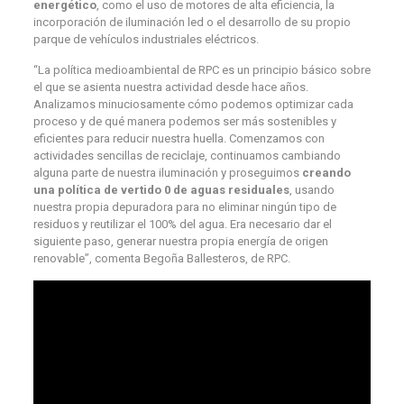
energético
, como el uso de motores de alta eficiencia, la
incorporación de iluminación led o el desarrollo de su propio
parque de vehículos industriales eléctricos.
“La política medioambiental de RPC es un principio básico sobre
el que se asienta nuestra actividad desde hace años.
Analizamos minuciosamente cómo podemos optimizar cada
proceso y de qué manera podemos ser más sostenibles y
eficientes para reducir nuestra huella. Comenzamos con
actividades sencillas de reciclaje, continuamos cambiando
alguna parte de nuestra iluminación y proseguimos
creando
una política de vertido 0 de aguas residuales
, usando
nuestra propia depuradora para no eliminar ningún tipo de
residuos y reutilizar el 100% del agua. Era necesario dar el
siguiente paso, generar nuestra propia energía de origen
renovable”, comenta Begoña Ballesteros, de RPC.