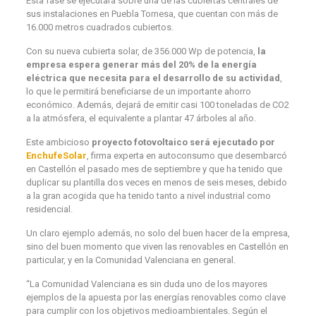
Esta fase se ejecutará sobre una de las cubiertas centrales de
sus instalaciones en Puebla Tornesa, que cuentan con más de
16.000 metros cuadrados cubiertos.
Con su nueva cubierta solar, de 356.000 Wp de potencia,
la
empresa espera generar más del 20% de la energía
eléctrica que necesita para el desarrollo de su actividad
,
lo que le permitirá beneficiarse de un importante ahorro
económico. Además, dejará de emitir casi 100 toneladas de CO2
a la atmósfera, el equivalente a plantar 47 árboles al año.
Este ambicioso
proyecto fotovoltaico
será ejecutado por
EnchufeSolar
, firma experta en autoconsumo que desembarcó
en Castellón el pasado mes de septiembre y que ha tenido que
duplicar su plantilla dos veces en menos de seis meses, debido
a la gran acogida que ha tenido tanto a nivel industrial como
residencial.
Un claro ejemplo además, no solo del buen hacer de la empresa,
sino del buen momento que viven las renovables en Castellón en
particular, y en la Comunidad Valenciana en general.
“La Comunidad Valenciana es sin duda uno de los mayores
ejemplos de la apuesta por las energías renovables como clave
para cumplir con los objetivos medioambientales. Según el