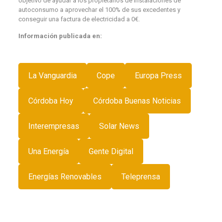
objetivo de ayudar a los propietarios de instalaciones de
autoconsumo a aprovechar el 100% de sus excedentes y
conseguir una factura de electricidad a 0€.
Información publicada en:
La Vanguardia
Cope
Europa Press
Córdoba Hoy
Córdoba Buenas Noticias
Interempresas
Solar News
Una Energía
Gente Digital
Energías Renovables
Teleprensa