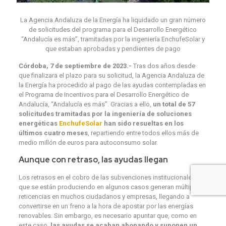
La Agencia Andaluza de la Energía ha liquidado un gran número
de solicitudes del programa para el Desarrollo Energético
“Andalucía es más”, tramitadas por la ingeniería EnchufeSolar y
que estaban aprobadas y pendientes de pago
Córdoba, 7 de septiembre de 2023.-
Tras dos años desde
que finalizara el plazo para su solicitud, la Agencia Andaluza de
la Energía ha procedido al pago de las ayudas contempladas en
el Programa de Incentivos para el Desarrollo Energético de
Andalucía, “Andalucía es más”. Gracias a ello,
un total de 57
solicitudes tramitadas por la ingeniería de soluciones
energéticas
EnchufeSolar
han sido resueltas en los
últimos cuatro meses
, repartiendo entre todos ellos más de
medio millón de euros para autoconsumo solar.
Aunque con retraso, las ayudas llegan
Los retrasos en el cobro de las subvenciones institucionales
que se están produciendo en algunos casos generan múltiples
reticencias en muchos ciudadanos y empresas, llegando a
convertirse en un freno a la hora de apostar por las energías
renovables. Sin embargo, es necesario apuntar que, como en
este caso,
las ayudas se acaban abonando y suponen un