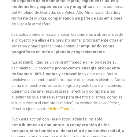
de especies de crecimiento rápido, especies frutales y
medicinales y especies raras y magníficas
en las comarcas
del Altiplano de Granada, Los Vélez, Alto Almanzora, Guadix y
Noroeste de Murcia, compensando así parte de sus emisiones
de CO2 a la atmósfera.
Las actuaciones en España serán las primeras a abordar desde
el proyecto y a ellas está previsto sumar próximamente otras en
Tanzania y Madagascar, para continuar
ampliando zonas
geográficas en todo el planeta progresivamente
.
“La sostenibilidad es un valor intrínseco en Helios desde su
nacimiento. Únicamente
promovemos energía procedente
de fuentes 100% limpias y renovables
y esto es un factor
decisivo en la contratación por parte de nuestros clientes. Con la
suma de nuestro enfoque de negocio y este tipo de iniciativas,
queremos dar una respuesta real, efectiva y completa a las
cuestiones que son relevantes para nuestros clientes, como es
la lucha contra el cambio climático” ha explicado Javier Pérez,
director ejecutivo de
Helios Energía
.
“Con esta acción con Tree-Nation, además,
no solo
contribuimos en conjunto a la recuperación de los
bosques, sino también al desarrollo de su biodiversidad
, a
la generación de empleo y al desarrollo de comunidades