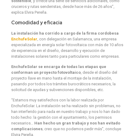
sostenible
, y ofrece una serie de servicios adicionales, como
cruceros y rutas senderistas, desde hace más de 26 años”,
explica Elvira Pereña.
Comodidad y eficacia
La instalación ha corrido a cargo de la firma cordobesa
EnchufeSolar
, con delegación en Salamanca, una empresa
especializada en energía solar fotovoltaica con más de 10 años
de experiencia en el diseño, desarrollo y ejecución de
instalaciones solares tanto para particulares como empresas.
EnchufeSolar se encarga de todas las etapas que
conforman un proyecto fotovoltaico
, desde el diseño del
proyecto llave en mano hasta el montaje de la instalación,
pasando por todos los trámites burocráticos necesarios, la
solicitud de ayudas y subvenciones disponibles, etc.
“Estamos muy satisfechos con la labor realizada por
EnchufeSolar. La instalación se ha realizado sin problemas, no
han interferido para nada en nuestro trabajo y nos lo han dado
todo hecho: la gestión con el ayuntamiento, los permisos
necesarios…
Han hecho un gran trabajo y nos han evitado
complicaciones
; creo que no podemos pedir más”, concluye
Elvira Pereña.