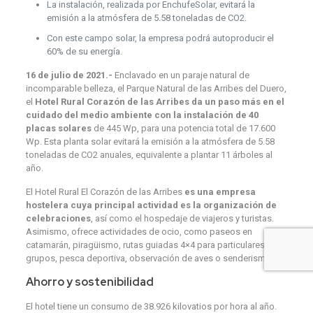
La instalación, realizada por EnchufeSolar, evitará la
emisión a la atmósfera de 5.58 toneladas de CO2.
Con este campo solar, la empresa podrá autoproducir el
60% de su energía.
16 de julio de 2021.-
Enclavado en un paraje natural de
incomparable belleza, el Parque Natural de las Arribes del Duero,
el
Hotel Rural Corazón de las Arribes da un paso más en el
cuidado del medio ambiente con la instalación de 40
placas solares
de 445 Wp, para una potencia total de 17.600
Wp. Esta planta solar evitará la emisión a la atmósfera de 5.58
toneladas de CO2 anuales, equivalente a plantar 11 árboles al
año.
El Hotel Rural El Corazón de las Arribes
es una empresa
hostelera cuya principal actividad es la organización de
celebraciones
, así como el hospedaje de viajeros y turistas.
Asimismo, ofrece actividades de ocio, como paseos en
catamarán, piragüismo, rutas guiadas 4×4 para particulares y
grupos, pesca deportiva, observación de aves o senderismo.
Ahorro y sostenibilidad
El hotel tiene un consumo de 38.926 kilovatios por hora al año.