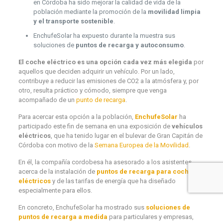
en Córdoba ha sido mejorar la calidad de vida de la
población mediante la promoción de la
movilidad limpia
y el transporte sostenible
.
EnchufeSolar ha expuesto durante la muestra sus
soluciones de
puntos de recarga y autoconsumo
.
El coche eléctrico es una opción cada vez más elegida
por
aquellos que deciden adquirir un vehículo. Por un lado,
contribuye a reducir las emisiones de CO2 a la atmósfera y, por
otro, resulta práctico y cómodo, siempre que venga
acompañado de un
punto de recarga
.
Para acercar esta opción a la población,
EnchufeSolar
ha
participado este fin de semana en una exposición de
vehículos
eléctricos
, que ha tenido lugar en el bulevar de Gran Capitán de
Córdoba con motivo de la
Semana Europea de la Movilidad
.
En él, la compañía cordobesa ha asesorado a los asistentes
acerca de la instalación de
puntos de recarga para coches
eléctricos
y de las tarifas de energía que ha diseñado
especialmente para ellos.
En concreto, EnchufeSolar ha mostrado sus
soluciones de
puntos de recarga a medida
para particulares y empresas,