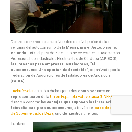
Dentro del marco de las actividades de divulgación de las
ventajas del autoconsumo de la
Mesa para el Autoconsumo
en Andalucía
, el pasado 5 de junio se celebró en la Asociación
Profesional de Industriales Electricistas de Córdoba (
APIECO
),
las jornadas para empresas instaladoras, “El
autoconsumo: Una oportunidad rentable”
, organizado por la
Federación de Asociaciones de Instaladores de Andalucía
(
FADIA
).
EnchufeSolar
asistió a dichas jornadas
como ponente en
representación
de la
Unión Española Fotovoltaica (UNEF)
,
dando a conocer las
ventajas que suponen las instalaciones
fotovoltaicas para autoconsumo
, a través del
caso de éxito
de Supermercados Deza
, uno de nuestros clientes.
También