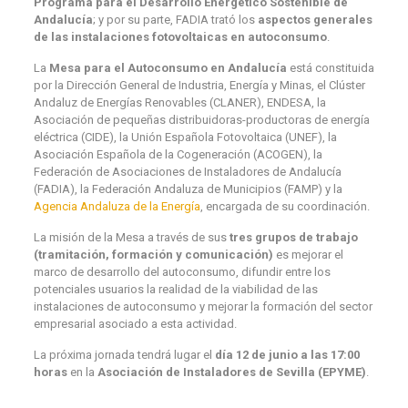
Programa para el Desarrollo Energético Sostenible de
Andalucía
; y por su parte, FADIA trató los
aspectos generales
de las instalaciones fotovoltaicas en autoconsumo
.
La
Mesa para el Autoconsumo en Andalucía
está constituida
por la Dirección General de Industria, Energía y Minas, el Clúster
Andaluz de Energías Renovables (CLANER), ENDESA, la
Asociación de pequeñas distribuidoras-productoras de energía
eléctrica (CIDE), la Unión Española Fotovoltaica (UNEF), la
Asociación Española de la Cogeneración (ACOGEN), la
Federación de Asociaciones de Instaladores de Andalucía
(FADIA), la Federación Andaluza de Municipios (FAMP) y la
Agencia Andaluza de la Energía
, encargada de su coordinación.
La misión de la Mesa a través de sus
tres grupos de trabajo
(tramitación, formación y comunicación)
es mejorar el
marco de desarrollo del autoconsumo, difundir entre los
potenciales usuarios la realidad de la viabilidad de las
instalaciones de autoconsumo y mejorar la formación del sector
empresarial asociado a esta actividad.
La próxima jornada tendrá lugar el
día 12 de junio a las 17:00
horas
en la
Asociación de Instaladores de Sevilla (EPYME)
.