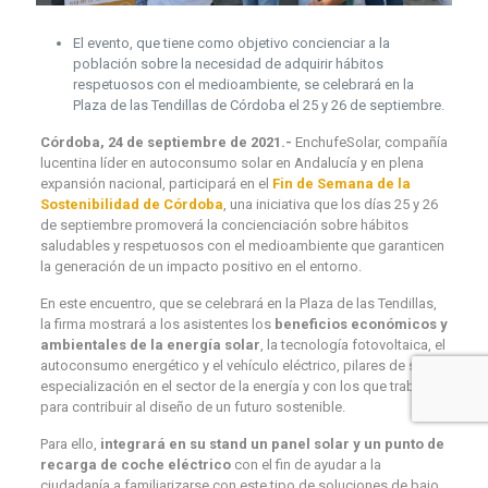
El evento, que tiene como objetivo concienciar a la
población sobre la necesidad de adquirir hábitos
respetuosos con el medioambiente, se celebrará en la
Plaza de las Tendillas de Córdoba el 25 y 26 de septiembre.
Córdoba, 24 de septiembre de 2021.-
EnchufeSolar, compañía
lucentina líder en autoconsumo solar en Andalucía y en plena
expansión nacional, participará en el
Fin de Semana de la
Sostenibilidad de Córdoba
, una iniciativa que los días 25 y 26
de septiembre promoverá la concienciación sobre hábitos
saludables y respetuosos con el medioambiente que garanticen
la generación de un impacto positivo en el entorno.
En este encuentro, que se celebrará en la Plaza de las Tendillas,
la firma mostrará a los asistentes los
beneficios económicos y
ambientales de la energía solar
, la tecnología fotovoltaica, el
autoconsumo energético y el vehículo eléctrico, pilares de su
especialización en el sector de la energía y con los que trabaja
para contribuir al diseño de un futuro sostenible.
Para ello,
integrará en su stand un panel solar y un punto de
recarga de coche eléctrico
con el fin de ayudar a la
ciudadanía a familiarizarse con este tipo de soluciones de bajo