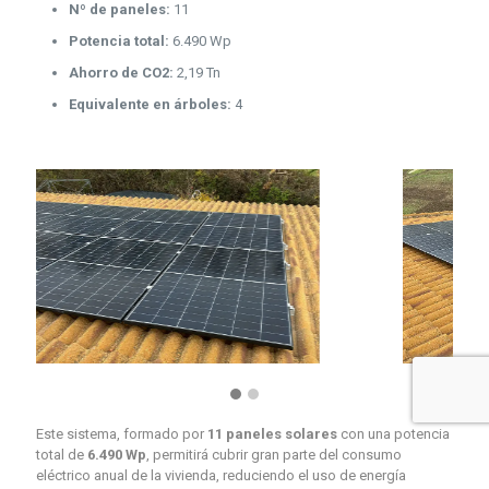
Nº de paneles:
11
Potencia total:
6.490 Wp
Ahorro de CO2:
2,19 Tn
Equivalente en árboles:
4
Este sistema, formado por
11 paneles solares
con una potencia
total de
6.490 Wp
, permitirá cubrir gran parte del consumo
eléctrico anual de la vivienda, reduciendo el uso de energía