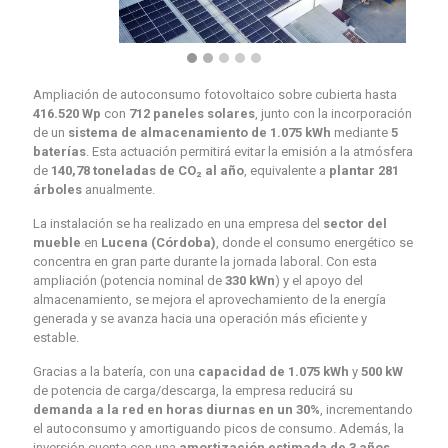
Ampliación de autoconsumo fotovoltaico sobre cubierta hasta
416.520 Wp
con
712 paneles solares
, junto con la incorporación
de un
sistema de almacenamiento de 1.075 kWh
mediante
5
baterías
. Esta actuación permitirá evitar la emisión a la atmósfera
de
140,78 toneladas de CO₂ al año
, equivalente a
plantar 281
árboles
anualmente.
La instalación se ha realizado en una empresa del
sector del
mueble
en
Lucena (Córdoba)
, donde el consumo energético se
concentra en gran parte durante la jornada laboral. Con esta
ampliación (potencia nominal de
330 kWn
) y el apoyo del
almacenamiento, se mejora el aprovechamiento de la energía
generada y se avanza hacia una operación más eficiente y
estable.
Gracias a la batería, con una
capacidad de 1.075 kWh
y
500 kW
de potencia de carga/descarga, la empresa reducirá su
demanda a la red en horas diurnas en un 30%
, incrementando
el autoconsumo y amortiguando picos de consumo. Además, la
inversión cuenta con una
amortización estimada de 3 años
,