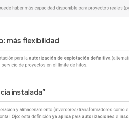
puede haber más capacidad disponible para proyectos reales (pym
o:
más flexibilidad
tación para la
autorización de explotación definitiva
(alternat
 servicio de proyectos en el límite de hitos.
cia instalada
”
eración y almacenamiento (inversores/transformadores como ele
rontal.
Ojo:
esta definición
ya aplica
para
autorizaciones
e
insc