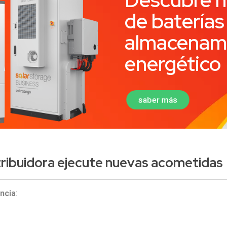
de baterías
almacenam
energético
saber más
tribuidora ejecute
nuevas acometidas
ncia
: