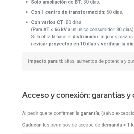
Solo ampliación de BT:
30 días.
Con 1 centro de transformación:
60 días.
Con varios CT:
80 días.
(Para
AT ≤ 66 kV
a un único consumidor: 80 días)
Si la obra la hace el
distribuidor
, algunos plazo
revisar proyectos en 10 días
y
verificar la ob
Impacto para ti:
altas, aumentos de potencia y pun
Acceso y conexión
: garantías 
Al pedir que te confirmen la
garantía
, (salvo excepci
Caducan
los permisos de acceso de
demanda > 1 