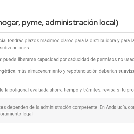
hogar, pyme, administración local)
cia
: tendrás plazos máximos claros para la distribuidora y para l
 o subvenciones.
a
: puede liberarse capacidad por caducidad de permisos no usad
rgética
: más almacenamiento y repotenciación deberían
suaviz
 de la poligonal evaluada ahorra tiempo y trámites; revisa si tu pr
es dependen de la administración competente. En Andalucía, conv
soramiento legal.