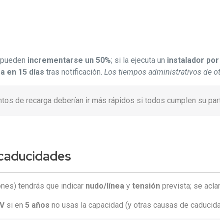
.
s pueden
incrementarse un 50%
; si la ejecuta un
instalador por
ra en 15 días
tras notificación.
Los tiempos administrativos de 
tos de recarga deberían ir más rápidos si todos cumplen su par
y caducidades
ones) tendrás que indicar
nudo/línea
y
tensión
prevista; se acla
kV
si en
5 años
no usas la capacidad (y otras causas de caducida