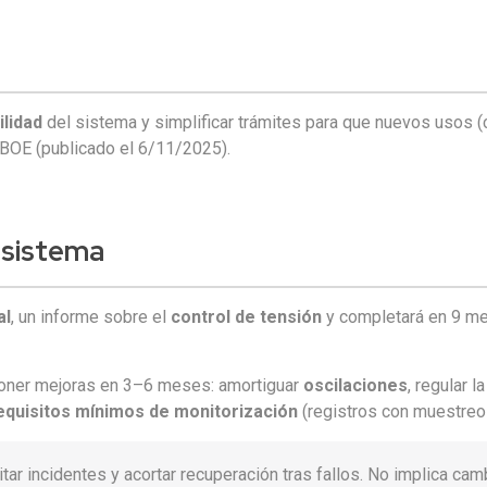
ilidad
del sistema y simplificar trámites para que nuevos usos (c
l BOE (publicado el 6/11/2025).
 sistema
al
, un informe sobre el
control de tensión
y completará en 9 m
.
oponer mejoras en 3–6 meses: amortiguar
oscilaciones
, regular 
equisitos mínimos de monitorización
(registros con muestre
ar incidentes y acortar recuperación tras fallos. No implica cam