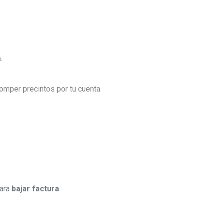
a
.
 romper precintos por tu cuenta.
ara
bajar factura
.