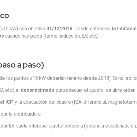
ico
 (≤15 kW) con objetivo
31/12/2018
. Desde entonces,
la limitaci
os
cuando hay picos (termo, inducción, EV, etc.).
aso a paso)
de los puntos ≤15 kW deberían tenerlo desde 2018). Si no, solic
D, etc.) el
desprecintado
para adecuar el cuadro: se abre orden 
el ICP
y la adecuación del cuadro (IGA, diferencial, magnetotér
por la distribuidora.
ador EV suele interesar ajustar potencia (potencia escalonada o p