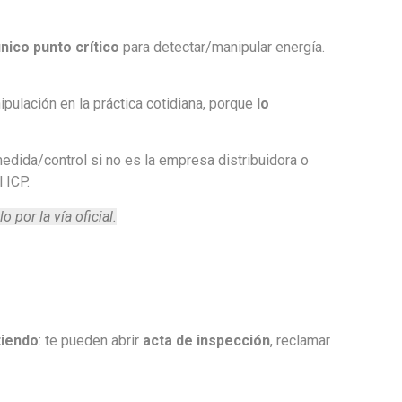
nico punto crítico
para detectar/manipular energía.
pulación en la práctica cotidiana, porque
lo
edida/control si no es la empresa distribuidora o
 ICP.
 por la vía oficial.
tiendo
: te pueden abrir
acta de inspección
, reclamar