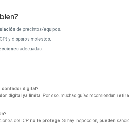
 bien?
ulación
de precintos/equipos.
ICP) y disparos molestos.
tecciones
adecuadas.
 contador digital?
or digital ya limita
. Por eso, muchas guías recomiendan
retira
ada?
ciones del ICP
no te protege
. Si hay inspección,
pueden
sancio