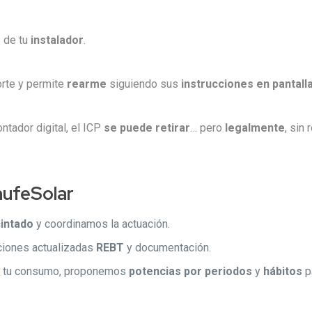
s de tu
instalador
.
orte y permite
rearme
siguiendo sus
instrucciones en pantall
ntador digital, el ICP
se puede retirar
… pero
legalmente
, sin
ufeSolar
intado
y coordinamos la actuación.
cciones actualizadas
REBT
y documentación.
 tu consumo, proponemos
potencias por periodos
y
hábitos
p