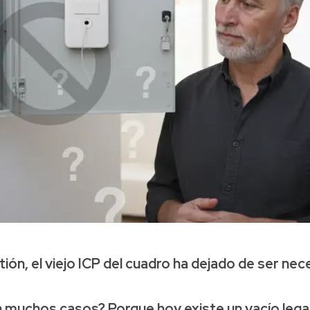
tión, el viejo ICP del cuadro ha dejado de ser nec
n muchos casos? Porque hoy existe un
vacío lega