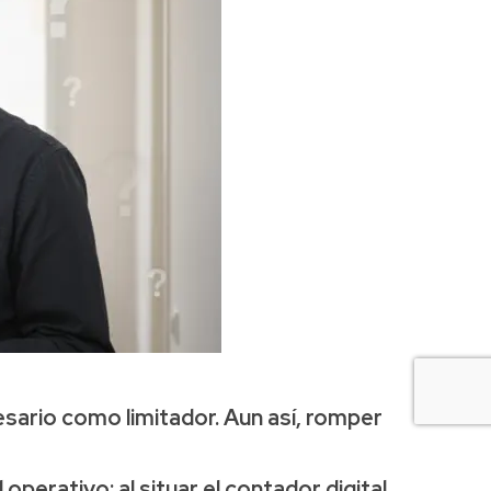
esario como limitador. Aun así,
romper
l operativo
: al situar el contador digital