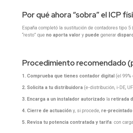
Por qué ahora “sobra” el ICP fís
España completó la sustitución de contadores tipo 5
“resto” que
no aporta valor
y
puede
generar
dispar
Procedimiento recomendado (p
1. Comprueba que tienes contador digital
(el 99% 
2. Solicita a tu distribuidora
(e-distribución, i-DE, UF
3. Encarga a un instalador autorizado
la
retirada d
4. Cierre de actuación
y, si procede,
re-precintado
5. Revisa tu
potencia contratada y tarifa
: con carg