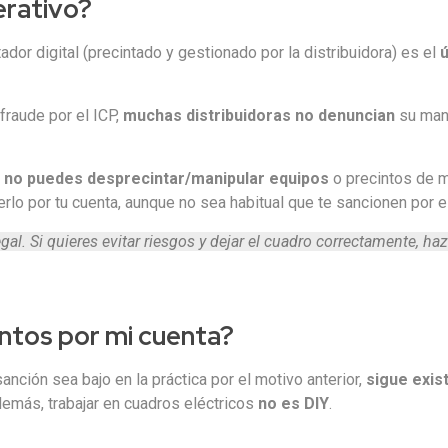
erativo?
ntador digital (precintado y gestionado por la distribuidora) es el
ú
 fraude por el ICP,
muchas distribuidoras no denuncian
su mani
e
no puedes desprecintar/manipular equipos
o precintos de m
rlo por tu cuenta, aunque no sea habitual que te sancionen por el
al. Si quieres evitar riesgos y dejar el cuadro correctamente, hazlo
intos por mi cuenta?
nción sea bajo en la práctica por el motivo anterior,
sigue exis
demás, trabajar en cuadros eléctricos
no es DIY
.