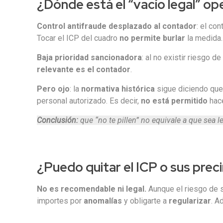
¿Dónde está el “vacío legal” op
Control antifraude desplazado al contador
: el co
Tocar el ICP del cuadro
no permite burlar
la medida.
Baja prioridad sancionadora
: al no existir riesgo de
relevante es el contador
.
Pero ojo
: la
normativa histórica
sigue diciendo qu
personal autorizado. Es decir,
no está permitido
hace
Conclusión:
que “no te pillen” no equivale a que sea leg
¿Puedo quitar el ICP o sus prec
No es recomendable ni legal.
Aunque el riesgo de sa
importes por
anomalías
y obligarte a
regularizar
. A