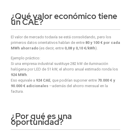
¿Qué
valor económico
tiene
un CAE?
El valor de mercado todavía se está consolidando, pero los
primeros datos orientativos hablan de entre
80 y 100 € por cada
MWh ahorrado
(es decir, entre
0,08 y 0,10 €/kWh
).
Ejemplo práctico:
Si una empresa industrial sustituye 282 kW de iluminación
halógena por LED de 51 kW, el ahorro anual estimado ronda los
924 MWh
.
Eso equivale a
924 CAE
, que podrían suponer entre
70.000 € y
90.000 € adicionales
—además del ahorro mensual en la
factura.
¿Por qué
es una
oportunidad
?