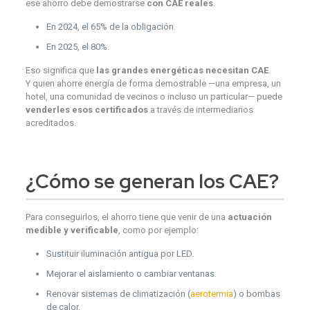
ese ahorro debe demostrarse
con CAE reales
.
En 2024, el 65% de la obligación.
En 2025, el 80%.
Eso significa que
las grandes energéticas necesitan CAE
.
Y quien ahorre energía de forma demostrable —una empresa, un
hotel, una comunidad de vecinos o incluso un particular— puede
venderles esos certificados
a través de intermediarios
acreditados.
¿
Cómo se generan
los CAE?
Para conseguirlos, el ahorro tiene que venir de una
actuación
medible y verificable
, como por ejemplo:
Sustituir iluminación antigua por LED.
Mejorar el aislamiento o cambiar ventanas.
Renovar sistemas de climatización (
aerotermia
) o bombas
de calor.