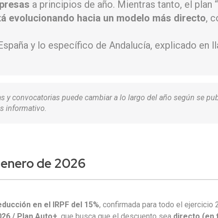
mpresas
a principios de año. Mientras tanto, el plan
tá evolucionando hacia un modelo más directo
, 
España y lo específico de Andalucía, explicado en l
as y convocatorias puede cambiar a lo largo del año según se pu
s informativo.
 enero de 2026
educción en el IRPF del 15%
, confirmada para todo el ejercici
26 / Plan Auto+
, que busca que el descuento sea
directo (en