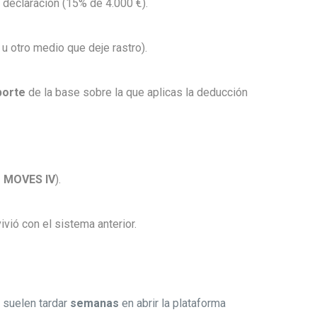
 declaración (15% de 4.000 €).
a u otro medio que deje rastro).
porte
de la base sobre la que aplicas la deducción
o MOVES IV
).
ivió con el sistema anterior.
s suelen tardar
semanas
en abrir la plataforma