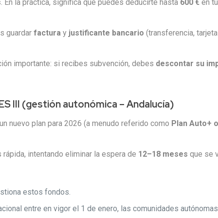
s
. En la práctica, significa que puedes deducirte hasta
600 €
en tu
es guardar
factura
y
justificante bancario
(transferencia, tarjet
ión importante: si recibes subvención, debes
descontar su im
 III (gestión autonómica – Andalucía)
r un nuevo plan para 2026 (a menudo referido como
Plan Auto+ 
rápida, intentando eliminar la espera de
12–18 meses
que se v
stiona estos fondos.
nacional entre en vigor el 1 de enero, las comunidades autónoma