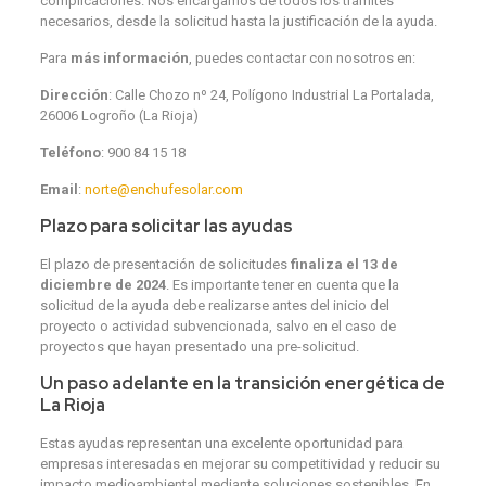
complicaciones. Nos encargamos de todos los trámites
necesarios, desde la solicitud hasta la justificación de la ayuda.
Para
más información
, puedes contactar con nosotros en:
Dirección
: Calle Chozo nº 24, Polígono Industrial La Portalada,
26006 Logroño (La Rioja)
Teléfono
: 900 84 15 18
Email
:
norte@enchufesolar.com
Plazo para solicitar las ayudas
El plazo de presentación de solicitudes
finaliza el 13 de
diciembre de 2024
. Es importante tener en cuenta que la
solicitud de la ayuda debe realizarse antes del inicio del
proyecto o actividad subvencionada, salvo en el caso de
proyectos que hayan presentado una pre-solicitud.
Un paso adelante en la transición energética de
La Rioja
Estas ayudas representan una excelente oportunidad para
empresas interesadas en mejorar su competitividad y reducir su
impacto medioambiental mediante soluciones sostenibles. En