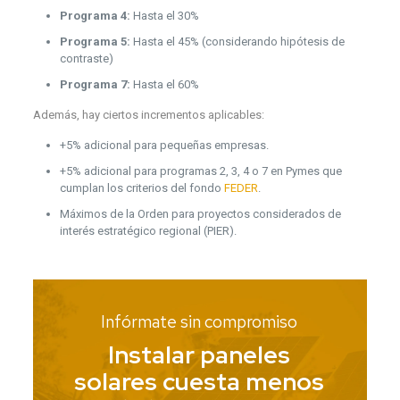
Programa 4:
Hasta el 30%
Programa 5:
Hasta el 45% (considerando hipótesis de
contraste)
Programa 7:
Hasta el 60%
Además, hay ciertos incrementos aplicables:
+5% adicional para pequeñas empresas.
+5% adicional para programas 2, 3, 4 o 7 en Pymes que
cumplan los criterios del fondo
FEDER
.
Máximos de la Orden para proyectos considerados de
interés estratégico regional (PIER).
Infórmate sin compromiso
Instalar paneles
solares cuesta menos