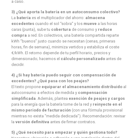
a caso.
3) ¿Qué aporta la batería en un autoconsumo colectivo?
La
batería
es el multiplicador del ahorro:
almacena
excedentes
cuando el sol “sobra” y los
mueve
a las horas
caras (punta), sube tu
cobertura
de consumo y
reduce
compra
a red. En colectivos, una batería compartida reparte
kWh “buenos” justo cuando se necesitan (cenas, primeras
horas, fin de semana), minimiza vertidos y estabiliza el coste
€/kWh. El retorno depende de tu perfil horario, precios y
dimensionado; hacemos el
cálculo personalizado
antes de
decidir.
4) ¿Si hay batería puedo seguir con compensación de
excedentes? ¿Qué pasa con los peajes?
El texto propone
equiparar el almacenamiento distribuido
al
autoconsumo a efectos de medida y
compensación
simplificada
. Además, plantea
exención de peajes y cargos
para la energía que la batería tome de la red y
reinyecte en el
mismo periodo de facturación
(con una fórmula provisional
mientras no exista “medida dedicada”). Recomendación: revisar
la
versión definitiva
antes de firmar contratos.
5) ¿Qué necesito para empezar y quién gestiona todo?