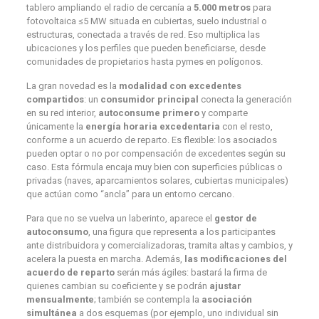
tablero ampliando el radio de cercanía a
5.000 metros
para
fotovoltaica ≤5 MW situada en cubiertas, suelo industrial o
estructuras, conectada a través de red. Eso multiplica las
ubicaciones y los perfiles que pueden beneficiarse, desde
comunidades de propietarios hasta pymes en polígonos.
La gran novedad es la
modalidad con excedentes
compartidos
: un
consumidor principal
conecta la generación
en su red interior,
autoconsume primero
y comparte
únicamente la
energía horaria excedentaria
con el resto,
conforme a un acuerdo de reparto. Es flexible: los asociados
pueden optar o no por compensación de excedentes según su
caso. Esta fórmula encaja muy bien con superficies públicas o
privadas (naves, aparcamientos solares, cubiertas municipales)
que actúan como “ancla” para un entorno cercano.
Para que no se vuelva un laberinto, aparece el
gestor de
autoconsumo
, una figura que representa a los participantes
ante distribuidora y comercializadoras, tramita altas y cambios, y
acelera la puesta en marcha. Además,
las modificaciones del
acuerdo de reparto
serán más ágiles: bastará la firma de
quienes cambian su coeficiente y se podrán
ajustar
mensualmente
; también se contempla la
asociación
simultánea
a dos esquemas (por ejemplo, uno individual sin