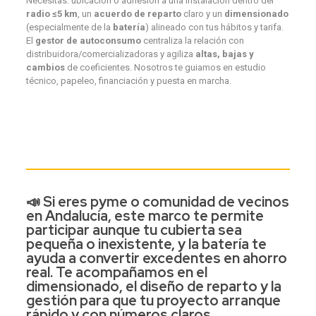
Necesitas: ubicación o adhesión a una instalación dentro del
radio ≤5 km
, un
acuerdo de reparto
claro y un
dimensionado
(especialmente de la
batería
) alineado con tus hábitos y tarifa.
El
gestor de autoconsumo
centraliza la relación con
distribuidora/comercializadoras y agiliza
altas, bajas y
cambios
de coeficientes. Nosotros te guiamos en estudio
técnico, papeleo, financiación y puesta en marcha.
📣 Si eres pyme o comunidad de vecinos
en Andalucía, este marco te permite
participar
aunque tu cubierta sea
pequeña o inexistente, y la
batería
te
ayuda a
convertir excedentes en ahorro
real
. Te acompañamos en el
dimensionado
, el
diseño de reparto
y la
gestión
para que tu proyecto arranque
rápido y con números claros.