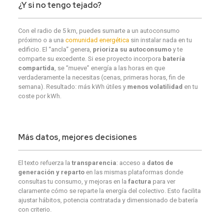
¿Y si
no tengo tejado
?
Con el radio de 5 km, puedes sumarte a un autoconsumo
próximo o a una
comunidad energética
sin instalar nada en tu
edificio. El “ancla” genera,
prioriza su autoconsumo
y te
comparte su excedente. Si ese proyecto incorpora
batería
compartida
, se “mueve” energía a las horas en que
verdaderamente la necesitas (cenas, primeras horas, fin de
semana). Resultado: más kWh útiles y
menos volatilidad
en tu
coste por kWh.
Más datos
, mejores decisiones
El texto refuerza la
transparencia
: acceso a
datos de
generación y reparto
en las mismas plataformas donde
consultas tu consumo, y mejoras en la
factura
para ver
claramente cómo se reparte la energía del colectivo. Esto facilita
ajustar hábitos, potencia contratada y dimensionado de batería
con criterio.