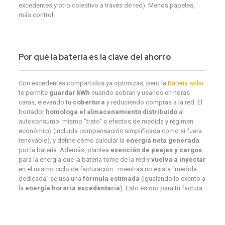
excedentes y otro colectivo a través de red). Menos papeles,
más control.
Por qué la
batería
es la
clave del ahorro
Con excedentes compartidos ya optimizas, pero la
Batería solar
te permite
guardar kWh
cuando sobran y usarlos en horas
caras, elevando tu
cobertura
y reduciendo compras a la red. El
borrador
homologa el almacenamiento distribuido
al
autoconsumo: mismo “trato” a efectos de medida y régimen
económico (incluida compensación simplificada como si fuera
renovable), y define cómo calcular la
energía neta generada
por la batería. Además, plantea
exención de peajes y cargos
para la energía que la batería tome de la red y
vuelva a inyectar
en el mismo ciclo de facturación—mientras no exista “medida
dedicada” se usa una
fórmula estimada
(igualando lo exento a
la
energía horaria excedentaria
). Esto es oro para tu factura.