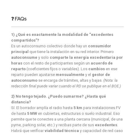
❓
FAQs
1) ¿Qué es exactamente la modalidad de “excedentes
compartidos”?
Es un autoconsumo colectivo donde hay un
consumidor
principal
que tiene la instalación en su red interior. Primero
autoconsume
y solo
comparte la energía excedentaria por
horas
con el resto de participantes según un
acuerdo de
reparto
(coeficientes fijos o variables). Los
cambios
en ese
reparto pueden ajustarse
mensualmente
y el
gestor de
autoconsumo
se encarga de trámites, altas y bajas.
(Nota: la
redacción final puede variar cuando el RD se publique en el BOE.)
2) No tengo tejado. ¿Puedo sumarme? ¿Hasta qué
distancia?
Sí. El borrador amplía el radio hasta
5 km
para instalaciones FV
de hasta
5 MW
en cubiertas, estructuras o suelo industrial. Eso
permite que te conectes a una planta cercana (municipal, de una
pyme, parking solar, etc.) y recibas parte de sus
excedentes
.
Habrá que verificar
viabilidad técnica
y capacidad de red caso